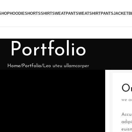
SHOP
HOODIE
SHORTS
SHIRT
SWEATPANT
SWEATSHIRT
PANTS
JACKET
B
Portfolio
Home
Portfolio
Leo uteu ullamcorper
O
we a
Accu
adip
euis