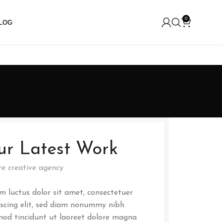
0
LOG
ur Latest Work
re creative agency
m luctus dolor sit amet, consectetuer
iscing elit, sed diam nonummy nibh
mod tincidunt ut laoreet dolore magna