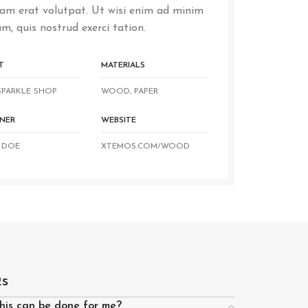
uam erat volutpat. Ut wisi enim ad minim
m, quis nostrud exerci tation.
T
MATERIALS
SPARKLE SHOP
WOOD, PAPER
NER
WEBSITE
 DOE
XTEMOS.COM/WOOD
s
his can be done for me?