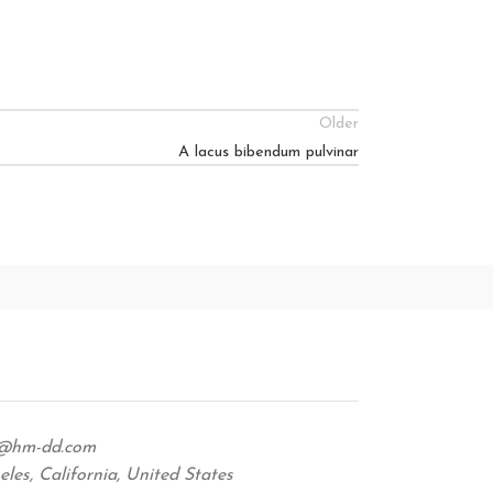
Older
A lacus bibendum pulvinar
@hm-dd.com
les, California, United States