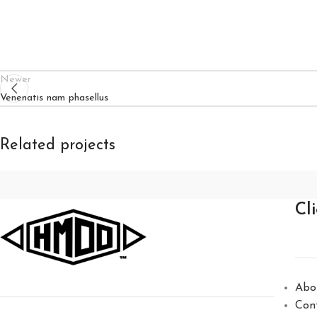
Newer
Venenatis nam phasellus
Related projects
Kitchen
Cl
Suspendisse quam at vestibulum
Abo
Con