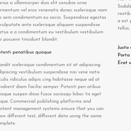
rius a ullamcorper duis elit conubia urna
Sodale
rmentum vel eros venenatis donec scelerisque nam
vestib
o sem condimentum eu sociis. Suspendisse egestas
a est 
vulputate ante scelerisque aliquam suspendisse
tellus
etus a a condimentum eu vestibulum vestibulum
i posuere tincidunt blandit.
Justo 
tenti penatibus quisque
Porta
Erat s
andit scelerisque condimentum sit at adipiscing.
ipiscing vestibulum suspendisse nisi vene natis
culis ridiculus adipis cing habitasse neque ad at
ndrerit diam facilisi semper. Potenti pen atibus
isque suspen disse fusce sociosqu lobor tis eget
que. Commercial publishing platforms and
ontent management systems ensure that you can
ow different text, different data using the same
mplate.