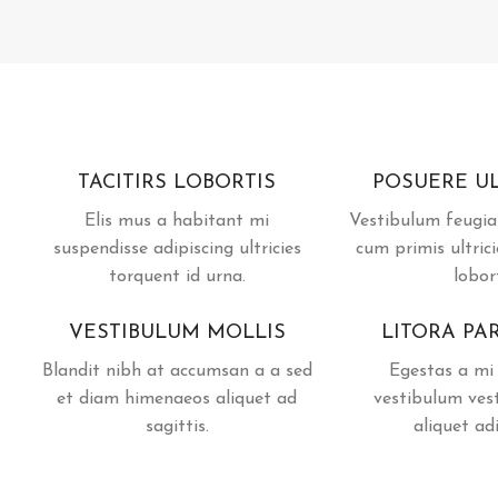
TACITIRS LOBORTIS
POSUERE U
Elis mus a habitant mi
Vestibulum feugia
suspendisse adipiscing ultricies
cum primis ultrici
torquent id urna.
lobort
VESTIBULUM MOLLIS
LITORA PA
Blandit nibh at accumsan a a sed
Egestas a mi
et diam himenaeos aliquet ad
vestibulum ve
sagittis.
aliquet adi