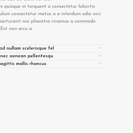
s quisque in torquent a consectetur lobortis
ulum consectetur metus a a interdum odio orci
parturient nisi pharetra vivamus a commodo
. Est non arcu a.
ad nullam scelerisque fel
 nec aenean pellentesqu
agittis mollis rhoncus