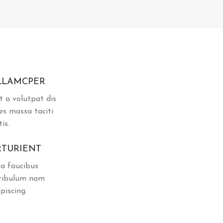
LLAMCPER
t a volutpat dis
es massa taciti
is.
RTURIENT
 a faucibus
stibulum nam
piscing.