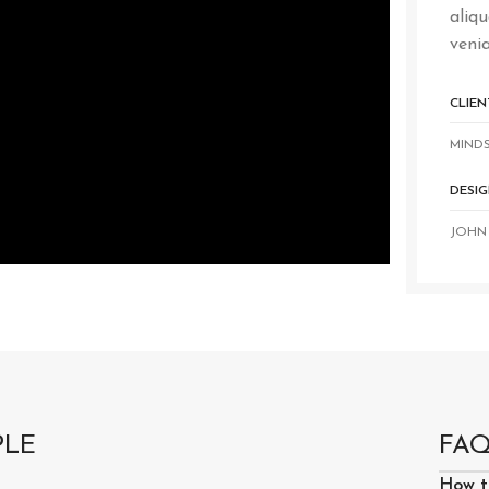
aliq
venia
CLIEN
MIND
DESIG
JOHN
PLE
FAQ
How t