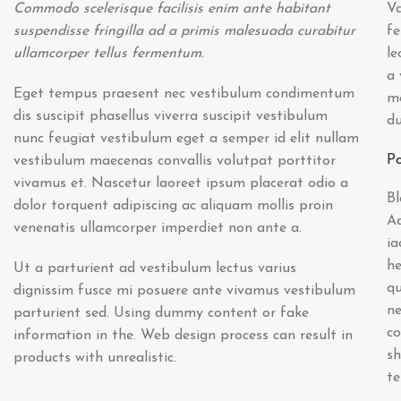
Commodo scelerisque facilisis enim ante habitant
Va
suspendisse fringilla ad a primis malesuada curabitur
fe
ullamcorper tellus fermentum.
le
a 
Eget tempus praesent nec vestibulum condimentum
m
dis suscipit phasellus viverra suscipit vestibulum
du
nunc feugiat vestibulum eget a semper id elit nullam
Po
vestibulum maecenas convallis volutpat porttitor
vivamus et. Nascetur laoreet ipsum placerat odio a
Bl
dolor torquent adipiscing ac aliquam mollis proin
Ad
venenatis ullamcorper imperdiet non ante a.
ia
he
Ut a parturient ad vestibulum lectus varius
qu
dignissim fusce mi posuere ante vivamus vestibulum
ne
parturient sed. Using dummy content or fake
c
information in the. Web design process can result in
sh
products with unrealistic.
te