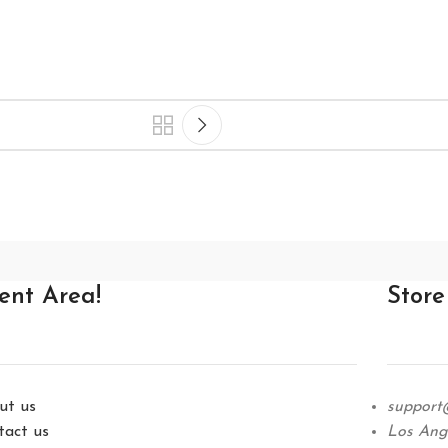
ient Area!
Store
ut us
support
tact us
Los Ange